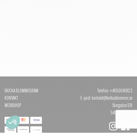
SKICKA BLOMMOGRAM
Telefon: +46500419123
KONTAKT
E-post: kontakt@bellasblommor.se
WEBBSHOP
Storgatan 12B
541 30 SKÖVDE