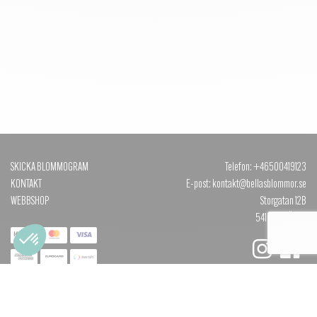
SKICKA BLOMMOGRAM
Telefon: +46500419123
KONTAKT
E-post: kontakt@bellasblommor.se
WEBBSHOP
Storgatan 12B
541 30 SKÖVDE