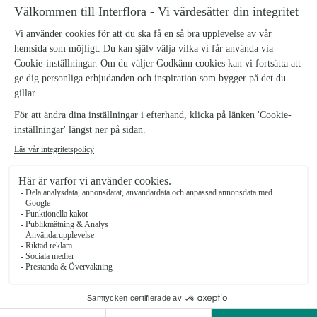
SOMMARFEST
GRATTIS
För allt det festliga
Blomstrande gratulationer
fr.
299 kr
fr.
379 kr