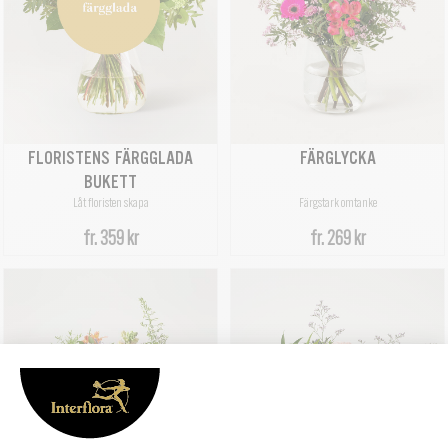
FLORISTENS FÄRGGLADA
FÄRGLYCKA
BUKETT
Låt floristen skapa
Färgstark omtanke
fr.
359 kr
fr.
269 kr