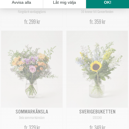
VARDAGSLYX
EXTRA OMTANKE
Färgstark vardagsglans
30 kronor till Cancerfonden
fr.
299 kr
fr.
359 kr
SOMMARKÄNSLA
SVERIGEBUKETTEN
Dela sommarkänslan
1203243
fr.
329 kr
fr.
349 kr