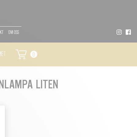
KT
OM OSS
MET
0
NLAMPA LITEN