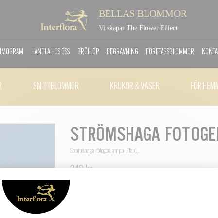
BELLAS BLOMMOR
Vi skapar The Flower Effect
OMMOGRAM
HANDLA HOS OSS
BRÖLLOP
BEGRAVNING
FÖRETAGSBLOMMOR
KONTA
R
SNITTBLOMMOR
KRUKOR & VASER
FÖR HEM
STRÖMSHAGA FOTOGE
Stromshaga-fotogenlampa-liten_1
349 kr
Vacker fotogenlampa i glas, ink en veke.
Tillverkad av 50-60% återvunnet glas.