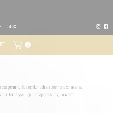
KT
OM OSS
MET
0
rosa germini, röda nejlikor och alstroemeria sprakar av
 garanterat lyser upp mottagarens dag – oavsett