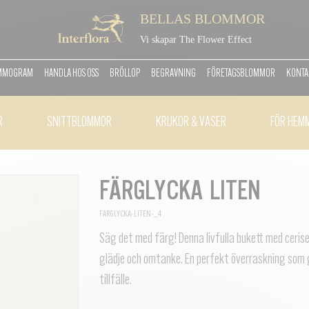
BELLAS BLOMMOR
Vi skapar The Flower Effect
OMMOGRAM
HANDLA HOS OSS
BRÖLLOP
BEGRAVNING
FÖRETAGSBLOMMOR
KONTA
R
SNITTBLOMMOR
KRUKOR & VASER
FÖR HEM
FÄRGLYCKA LITEN
FARGLYCKA-LITEN-_4
Säg det med färg! Denna livfulla bukett med cerise
glädje och omtanke. En perfekt överraskning som
tillfälle.