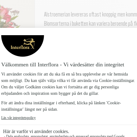
Alstroemerian levereras oftast knoppig men komme
Blomsorterna i buketten kan variera beroende på fl
FÄRGLYCKA LITEN
279 kr
FÄRGLYCKA MELLAN
339 kr
FÄRGLYCKA STOR
399 kr
Antal